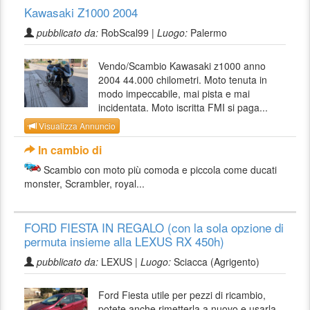
Kawasaki Z1000 2004
pubblicato da:
RobScal99 |
Luogo:
Palermo
Vendo/Scambio Kawasaki z1000 anno
2004 44.000 chilometri. Moto tenuta in
modo impeccabile, mai pista e mai
incidentata. Moto iscritta FMI si paga...
Visualizza Annuncio
In cambio di
Scambio con moto più comoda e piccola come ducati
monster, Scrambler, royal...
FORD FIESTA IN REGALO (con la sola opzione di
permuta insieme alla LEXUS RX 450h)
pubblicato da:
LEXUS |
Luogo:
Sciacca (Agrigento)
Ford Fiesta utile per pezzi di ricambio,
potete anche rimetterla a nuovo e usarla