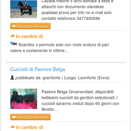
Cavalla frisone 5 anni domata a sella e
attacchi con documento olandese
qualsiasi prova per info no e-mail solo
contatto telefonico 3477493696
Visualizza Annuncio
In cambio di
Scambio o permuto solo con moto enduro di pari
valore e ovviamente in ottime...
Cuccioli di Pastore Belga
pubblicato da:
granfonte |
Luogo:
Leonforte (Enna)
Pastore Belga Groenendael, disponibili
bellissimi cuccioli da genitori selezionati, i
cuccioli saranno ceduti dopo 60 giorni con
libretto...
Visualizza Annuncio
In cambio di