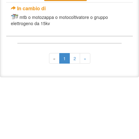
In cambio di
mtb o motozappa o motocoltivatore o gruppo
elettrogeno da 15kv
«
1
2
»