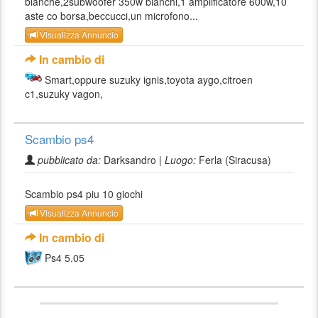
bianche,2subwoofer 350w bianchi,1 amplificatore 600w,10
aste co borsa,beccucci,un microfono...
Visualizza Annuncio
In cambio di
Smart,oppure suzuky ignis,toyota aygo,citroen
c1,suzuky vagon,
Scambio ps4
pubblicato da:
Darksandro |
Luogo:
Ferla (Siracusa)
Scambio ps4 piu 10 giochi
Visualizza Annuncio
In cambio di
Ps4 5.05