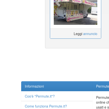
Leggi
annuncio
Informazioni
Permute.
Cos'è "Permute.it"?
Permute.
online c
Come funziona Permute.it?
usati e 