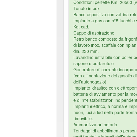
Condizioni perfette Km. 20500 (ve
Tenuto in box
Banco espositivo con vetrina refr
Impianto a gas con n°5 fuochi e
Kg. cad.
Cappe di aspirazione
Retro banco composto da frigorife
di lavoro inox, scaffale con ripian
dia. 230 mm.
Lavandino estraibile con boiler 
sapone e portarotolo
Generatore di corrente incorpo
(con alimentazione del gasolio d
dell’autonegozio)
Impianto idraulico con elettropo
batteria di avviamento per la mo
e di n°4 stabilizzatori indipendent
Impianti elettrico, a norma e impi
neon, luci a led nella parte fron
rimovibile.
Ammortizzatori ad aria
Tendaggi di abbellimento personal
parti frontali e laterali dell’auton