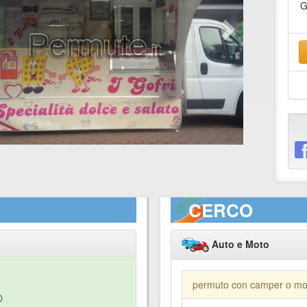
G
CERCO
Auto e Moto
permuto con camper o m
O