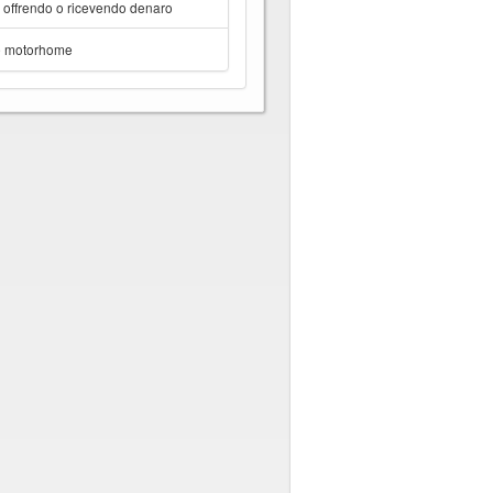
a offrendo o ricevendo denaro
e motorhome