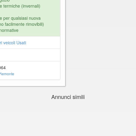
termiche (invernali)
le per qualsiasi nuova
o facilmente rimovibili)
e normative
ri veicoli Usati
064
Piemonte
Annunci simili