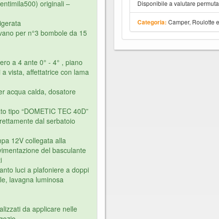
ntimila500) originali –
Disponibile a valutare permut
Camper, Roulotte 
igerata
Categoria:
 vano per n°3 bombole da 15
ro a 4 ante 0° - 4° , piano
i a vista, affettatrice con lama
per acqua calda, dosatore
rato tipo “DOMETIC TEC 40D”
irettamente dal serbatoio
mpa 12V collegata alla
vimentazione del basculante
i
anto luci a plafoniere a doppi
tale, lavagna luminosa
izzati da applicare nelle
egozio