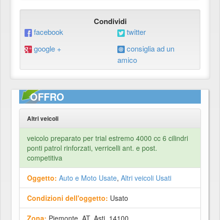
Condividi
facebook
twitter
google +
consiglia ad un
amico
OFFRO
Altri veicoli
veicolo preparato per trial estremo 4000 cc 6 cilindri
ponti patrol rinforzati, verricelli ant. e post.
competitiva
Oggetto:
Auto e Moto Usate
,
Altri veicoli Usati
Condizioni dell'oggetto:
Usato
Zona:
Piemonte, AT, Asti, 14100