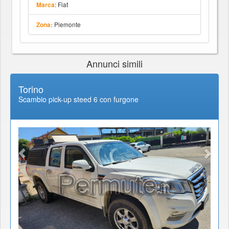
: Fiat
Marca
Piemonte
Zona:
Annunci simili
Torino
Scambio pick-up steed 6 con furgone