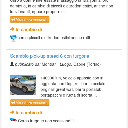
Offro a donne interessate massaggio tantra yoni a loro
domicilio, in cambio di piccoli elettrodomestici, anche non
funzionanti, oppure proporre...
Visualizza Annuncio
In cambio di
cerco piccoli elettrodomestici anche rotti
Scambio pick-up steed 6 con furgone
pubblicato da:
Monti87 |
Luogo:
Caprie (Torino)
140000 km, veicolo apposto con in
aggiunta hard top, roll bar in acciaio
originali great wall, barra portatubi,
portapacchi e ruota di scorta,...
Visualizza Annuncio
In cambio di
Cerco furgone non scassone!!!