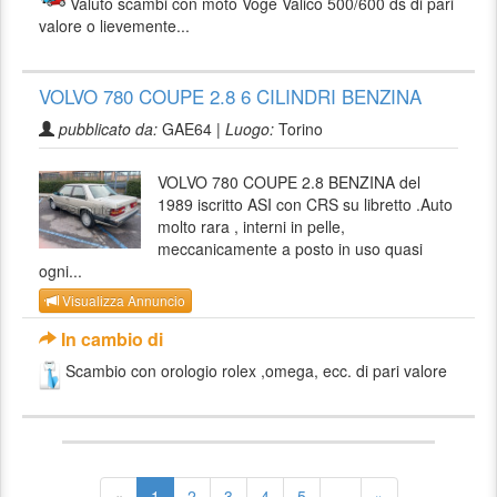
Valuto scambi con moto Voge Valico 500/600 ds di pari
valore o lievemente...
VOLVO 780 COUPE 2.8 6 CILINDRI BENZINA
pubblicato da:
GAE64 |
Luogo:
Torino
VOLVO 780 COUPE 2.8 BENZINA del
1989 iscritto ASI con CRS su libretto .Auto
molto rara , interni in pelle,
meccanicamente a posto in uso quasi
ogni...
Visualizza Annuncio
In cambio di
Scambio con orologio rolex ,omega, ecc. di pari valore
«
1
2
3
4
5
...
»