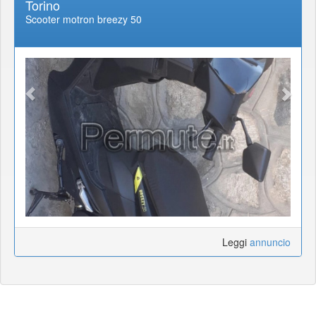
Torino
Scooter motron breezy 50
Leggi
annuncio