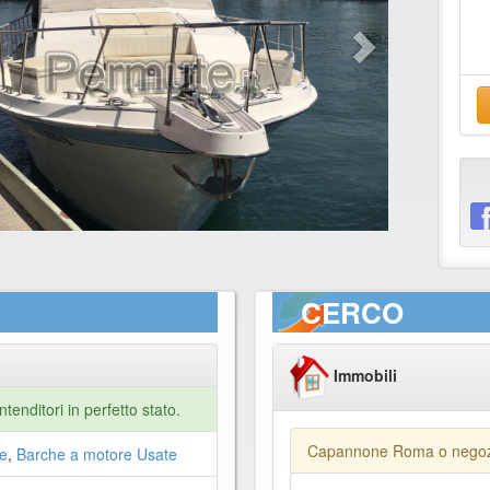
CERCO
Immobili
tenditori in perfetto stato.
Capannone Roma o nego
e
,
Barche a motore Usate