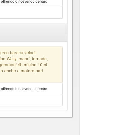
a offrendo o ricevendo denaro
erco barche veloci
ipo Wally, maori, tornado,
e gommoni rib minino 10mt
a o anche a motore pari
a offrendo o ricevendo denaro