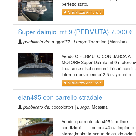
perfetto stato.
Visualizza Annuncio
Super daimio' mt 9 (PERMUTA) 7.000 €
pubblicato da:
ruggeri77 |
Luogo:
Taormina (Messina)
Vendo O PERMUTO CON BARCA A
MOTORE Super Daimiò mt 9 motore c
linea asse disel consumi irrisori cuscin
interna nuova tender 2.5 cv yamaha...
Visualizza Annuncio
elan495 con carrello stradale
pubblicato da:
coccolotto1 |
Luogo:
Messina
Vendo / permuto elan495 in ottime
condizioni........motore 40 cv, impianto
stereo,impianto acqua dolce, dotazioni