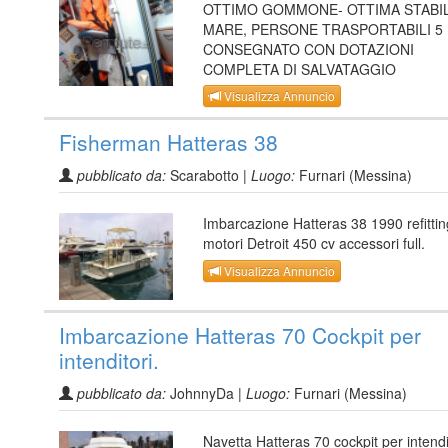
OTTIMO GOMMONE- OTTIMA STABILI
MARE, PERSONE TRASPORTABILI 5
CONSEGNATO CON DOTAZIONI
COMPLETA DI SALVATAGGIO
Visualizza Annuncio
Fisherman Hatteras 38
pubblicato da:
Scarabotto |
Luogo:
Furnari (Messina)
Imbarcazione Hatteras 38 1990 refitti
motori Detroit 450 cv accessori full.
Visualizza Annuncio
Imbarcazione Hatteras 70 Cockpit per
intenditori.
pubblicato da:
JohnnyDa |
Luogo:
Furnari (Messina)
Navetta Hatteras 70 cockpit per intendit