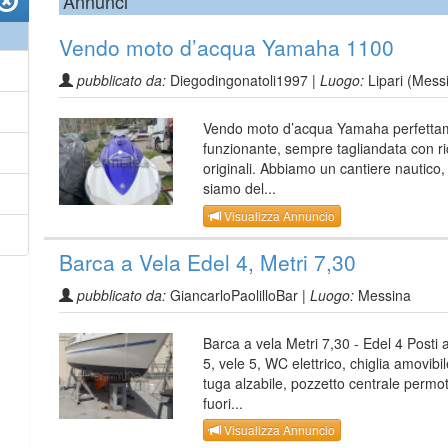
Annunci
Vendo moto d’acqua Yamaha 1100
pubblicato da:
Diegodingonatoli1997 |
Luogo:
Lipari (Mess
Vendo moto d’acqua Yamaha perfetta
funzionante, sempre tagliandata con r
originali. Abbiamo un cantiere nautico,
siamo del...
Visualizza Annuncio
Barca a Vela Edel 4, Metri 7,30
pubblicato da:
GiancarloPaolilloBar |
Luogo:
Messina
Barca a vela Metri 7,30 - Edel 4 Posti a
5, vele 5, WC elettrico, chiglia amovibil
tuga alzabile, pozzetto centrale permo
fuori...
Visualizza Annuncio