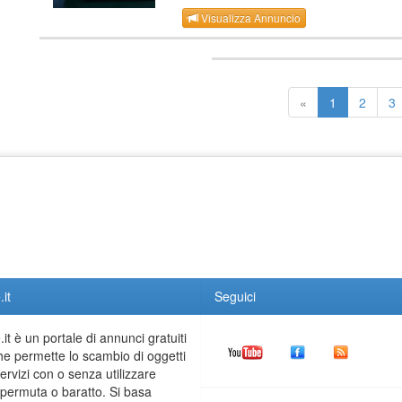
Visualizza Annuncio
«
1
2
3
it
Seguici
it è un portale di annunci gratuiti
he permette lo scambio di oggetti
servizi con o senza utilizzare
permuta o baratto. Si basa