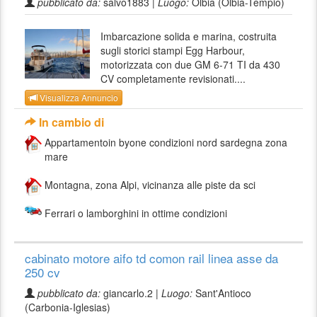
pubblicato da:
salvo1883 |
Luogo:
Olbia (Olbia-Tempio)
Imbarcazione solida e marina, costruita
sugli storici stampi Egg Harbour,
motorizzata con due GM 6-71 TI da 430
CV completamente revisionati....
Visualizza Annuncio
In cambio di
Appartamentoin byone condizioni nord sardegna zona
mare
Montagna, zona Alpi, vicinanza alle piste da sci
Ferrari o lamborghini in ottime condizioni
cabinato motore aifo td comon rail linea asse da
250 cv
pubblicato da:
giancarlo.2 |
Luogo:
Sant'Antioco
(Carbonia-Iglesias)