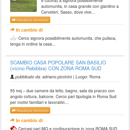
e cucina) a signora possibilmente
automunita, in casa grande con giardino a
Cerveteri, Sasso, dove vive...
Visualizza Annuncio
In cambio di
Cerco signora possibilmente automunita, che pulisca,
tenga in ordine la casa...
SCAMBIO CASA POPOLARE SAN BASILIO
(vicino Rebibbia) CON ZONA ROMA SUD
pubblicato da:
adriano.piccinini |
Luogo:
Roma
55 mq – due camere da letto, bagno, sala da pranzo con
angolo cottura, balcone. Cerco pari tipologia in Roma Sud
per motivi familiari e lavorativi....
Visualizza Annuncio
In cambio di
Cercasi pari MQ e configurazione in zona ROMA SUD