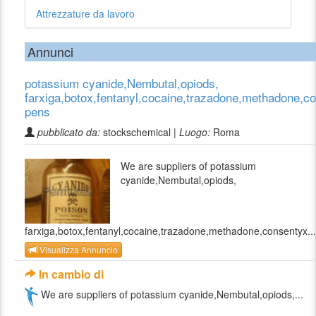
Attrezzature da lavoro
Annunci
potassium cyanide,Nembutal,opiods,
farxiga,botox,fentanyl,cocaine,trazadone,methadone,c
pens
pubblicato da:
stockschemical |
Luogo:
Roma
We are suppliers of potassium
cyanide,Nembutal,opiods,
farxiga,botox,fentanyl,cocaine,trazadone,methadone,consentyx...
Visualizza Annuncio
In cambio di
We are suppliers of potassium cyanide,Nembutal,opiods,...