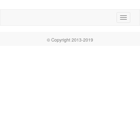
Toggle
navigati
© Copyright 2013-2019