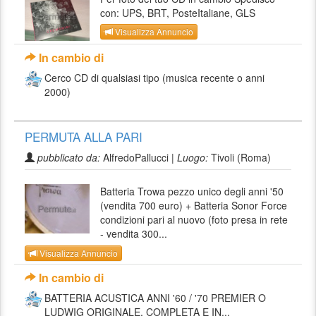
con: UPS, BRT, PosteItaliane, GLS
Visualizza Annuncio
In cambio di
Cerco CD di qualsiasi tipo (musica recente o anni
2000)
PERMUTA ALLA PARI
pubblicato da:
AlfredoPallucci |
Luogo:
Tivoli (Roma)
Batteria Trowa pezzo unico degli anni '50
(vendita 700 euro) + Batteria Sonor Force
condizioni pari al nuovo (foto presa in rete
- vendita 300...
Visualizza Annuncio
In cambio di
BATTERIA ACUSTICA ANNI '60 / '70 PREMIER O
LUDWIG ORIGINALE, COMPLETA E IN...