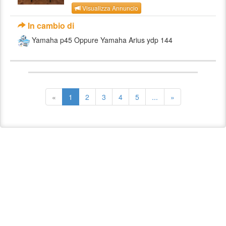
Visualizza Annuncio
In cambio di
Yamaha p45 Oppure Yamaha Arius ydp 144
«
1
2
3
4
5
...
»