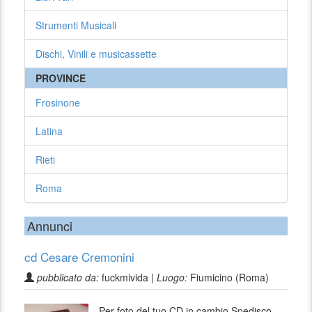
Strumenti Musicali
Dischi, Vinili e musicassette
PROVINCE
Frosinone
Latina
Rieti
Roma
Annunci
cd Cesare Cremonini
pubblicato da:
fuckmivida |
Luogo:
Fiumicino (Roma)
Per foto del tuo CD in cambio Spedisco