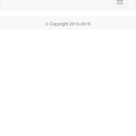
Toggle
navigati
© Copyright 2013-2019