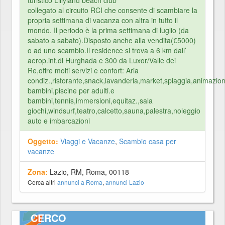
turistico Lillyland beach club
collegato al circuito RCI che consente di scambiare la
propria settimana di vacanza con altra in tutto il
mondo. Il periodo è la prima settimana di luglio (da
sabato a sabato).Disposto anche alla vendita(€5000)
o ad uno scambio.Il residence si trova a 6 km dall’
aerop.int.di Hurghada e 300 da Luxor/Valle dei
Re,offre molti servizi e confort: Aria
condiz.,ristorante,snack,lavanderia,market,spiaggia,animazione
bambini,piscine per adulti.e
bambini,tennis,immersioni,equitaz.,sala
giochi,windsurf,teatro,calcetto,sauna,palestra,noleggio
auto e imbarcazioni
Oggetto:
Viaggi e Vacanze
,
Scambio casa per
vacanze
Zona:
Lazio, RM, Roma, 00118
Cerca altri
annunci a Roma
,
annunci Lazio
CERCO