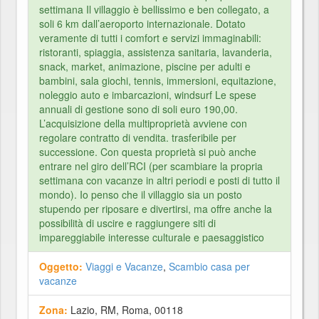
settimana Il villaggio è bellissimo e ben collegato, a
soli 6 km dall’aeroporto internazionale. Dotato
veramente di tutti i comfort e servizi immaginabili:
ristoranti, spiaggia, assistenza sanitaria, lavanderia,
snack, market, animazione, piscine per adulti e
bambini, sala giochi, tennis, immersioni, equitazione,
noleggio auto e imbarcazioni, windsurf Le spese
annuali di gestione sono di soli euro 190,00.
L’acquisizione della multiproprietà avviene con
regolare contratto di vendita. trasferibile per
successione. Con questa proprietà si può anche
entrare nel giro dell’RCI (per scambiare la propria
settimana con vacanze in altri periodi e posti di tutto il
mondo). Io penso che il villaggio sia un posto
stupendo per riposare e divertirsi, ma offre anche la
possibilità di uscire e raggiungere siti di
impareggiabile interesse culturale e paesaggistico
Oggetto:
Viaggi e Vacanze
,
Scambio casa per
vacanze
Zona:
Lazio, RM, Roma, 00118