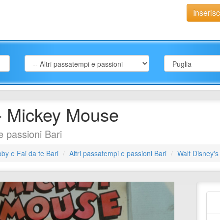
Inseris
 - Mickey Mouse
 passioni Bari
by e Fai da te Bari
Altri passatempi e passioni Bari
Walt Disney's