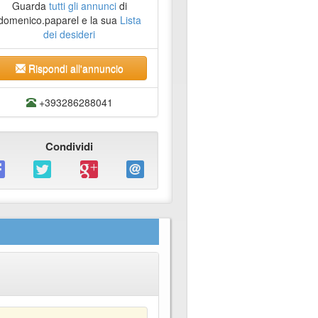
Guarda
tutti gli annunci
di
domenico.paparel e la sua
Lista
dei desideri
Rispondi all'annuncio
+393286288041
Condividi