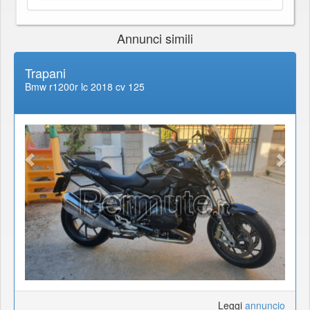
Annunci simili
Trapani
Bmw r1200r lc 2018 cv 125
Leggi
annuncio