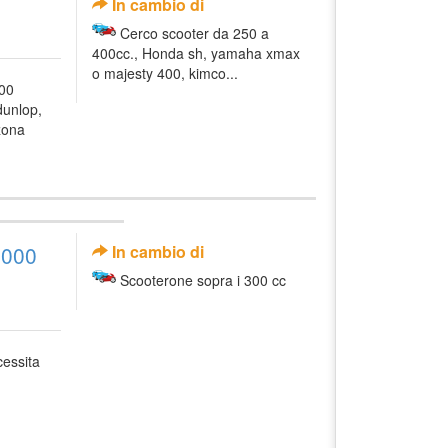
In cambio di
Cerco scooter da 250 a
400cc., Honda sh, yamaha xmax
o majesty 400, kimco...
600
dunlop,
zona
5000
In cambio di
Scooterone sopra i 300 cc
essita