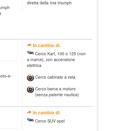
diretta della mia triumph
riumph
è
n
In cambio di
Cerco Kart, 100 o 125 (non
a marce), con accensione
elettrica
moto-e-
Cerco cabinato a vela
Cerco barca a motore
(senza patente nautica)
In cambio di
Cerco SUV opel