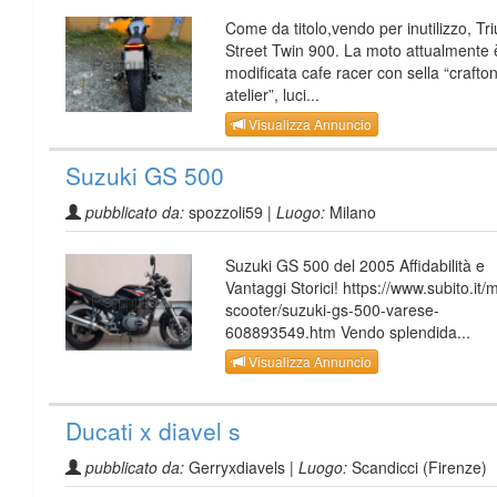
Come da titolo,vendo per inutilizzo, T
Street Twin 900. La moto attualmente 
modificata cafe racer con sella “crafto
atelier”, luci...
Visualizza Annuncio
Suzuki GS 500
pubblicato da:
spozzoli59 |
Luogo:
Milano
Suzuki GS 500 del 2005 Affidabilità e
Vantaggi Storici! https://www.subito.it/
scooter/suzuki-gs-500-varese-
608893549.htm Vendo splendida...
Visualizza Annuncio
Ducati x diavel s
pubblicato da:
Gerryxdiavels |
Luogo:
Scandicci (Firenze)