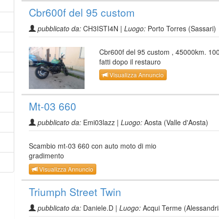
Cbr600f del 95 custom
pubblicato da:
CH3ISTI4N |
Luogo:
Porto Torres (Sassari)
Cbr600f del 95 custom , 45000km. 1
fatti dopo il restauro
Visualizza Annuncio
Mt-03 660
pubblicato da:
Emi03lazz |
Luogo:
Aosta (Valle d'Aosta)
Scambio mt-03 660 con auto moto di mio
gradimento
Visualizza Annuncio
Triumph Street Twin
pubblicato da:
Daniele.D |
Luogo:
Acqui Terme (Alessandri