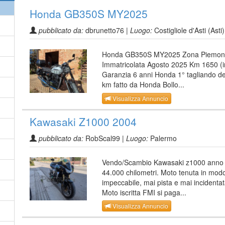
Honda GB350S MY2025
pubblicato da:
dbrunetto76 |
Luogo:
Costigliole d'Asti (Asti)
Honda GB350S MY2025 Zona Piemon
Immatricolata Agosto 2025 Km 1650 (i
Garanzia 6 anni Honda 1° tagliando d
km fatto da Honda Bollo...
Visualizza Annuncio
Kawasaki Z1000 2004
pubblicato da:
RobScal99 |
Luogo:
Palermo
Vendo/Scambio Kawasaki z1000 anno
44.000 chilometri. Moto tenuta in mod
impeccabile, mai pista e mai incidentat
Moto iscritta FMI si paga...
Visualizza Annuncio