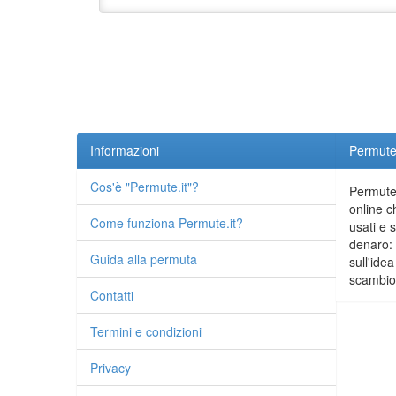
Informazioni
Permute.
Cos'è "Permute.it"?
Permute.
online c
Come funziona Permute.it?
usati e 
denaro: 
Guida alla permuta
sull'idea
scambio 
Contatti
Termini e condizioni
Privacy