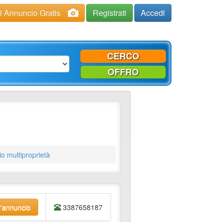
ci Annuncio Gratis
Registrati
Accedi
CERCO
OFFRO
o multiproprietà
l'annuncio
3387658187