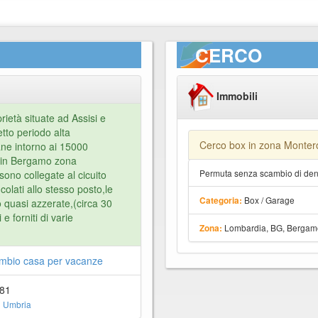
CERCO
Immobili
ietà situate ad Assisi e
etto periodo alta
Cerco box in zona Monter
ane intorno ai 15000
i in Bergamo zona
Permuta senza scambio di dena
ono collegate al cicuito
colati allo stesso posto,le
Box / Garage
Categoria:
o quasi azzerate,(circa 30
e forniti di varie
Lombardia, BG, Bergam
Zona:
mbio casa per vacanze
081
 Umbria