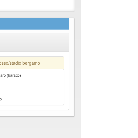
osso/stadio bergamo
ro (baratto)
o