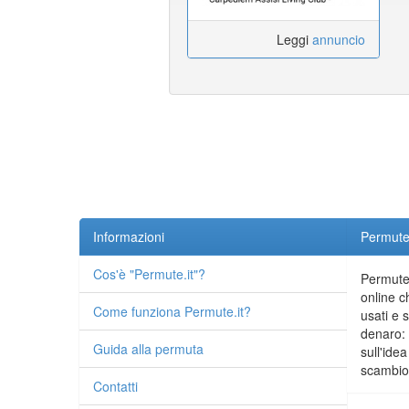
Leggi
annuncio
Informazioni
Permute.
Cos'è "Permute.it"?
Permute.
online c
Come funziona Permute.it?
usati e 
denaro: 
Guida alla permuta
sull'idea
scambio 
Contatti