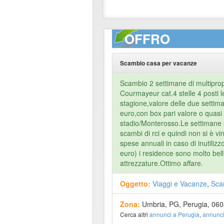
OFFRO
Scambio casa per vacanze
Scambio 2 settimane di multipropr
Courmayeur cat.4 stelle 4 posti l
stagione,valore delle due settim
euro,con box pari valore o quas
stadio/Monterosso.Le settimane s
scambi di rci e quindi non si è vin
spese annuali in caso di inutilizz
euro) i residence sono molto belli 
attrezzature.Ottimo affare.
Oggetto:
Viaggi e Vacanze
,
Sca
Zona:
Umbria, PG, Perugia, 06
Cerca altri
annunci a Perugia
,
annunci