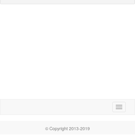
Toggle
navigati
© Copyright 2013-2019