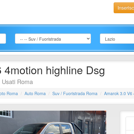
Inseris
 4motion highline Dsg
a Usati Roma
oto Roma
Auto Roma
Suv / Fuoristrada Roma
Amarok 3.0 V6 