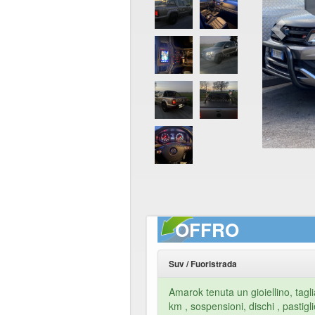
OFFRO
Suv / Fuoristrada
Amarok tenuta un gioiellino, tag
km , sospensioni, dischi , pastigl