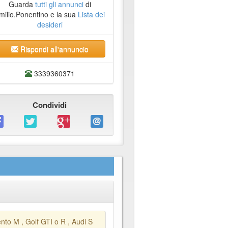
Guarda
tutti gli annunci
di
milio.Ponentino e la sua
Lista dei
desideri
Rispondi all'annuncio
3339360371
Condividi
nto M , Golf GTI o R , Audi S