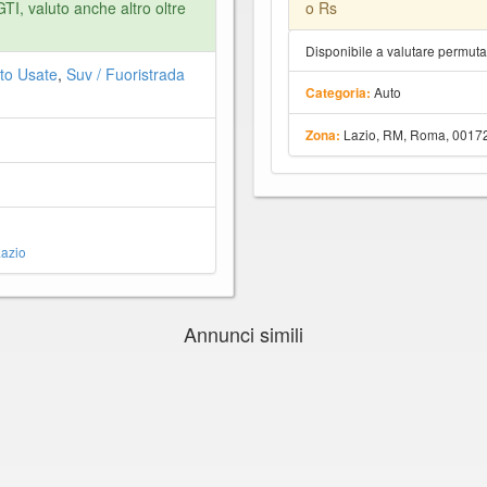
I, valuto anche altro oltre
o Rs
Disponibile a valutare permut
to Usate
,
Suv / Fuoristrada
Auto
Categoria:
Lazio, RM, Roma, 0017
Zona:
azio
Annunci simili