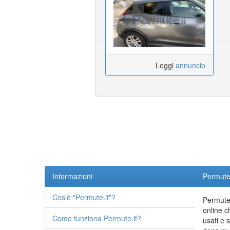
Leggi
annuncio
Informazioni
Permute.
Cos'è "Permute.it"?
Permute.
online c
Come funziona Permute.it?
usati e 