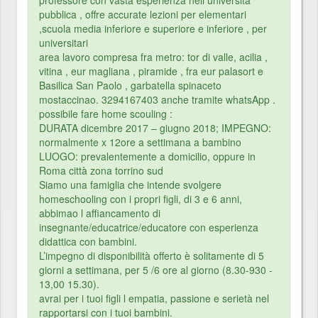
professore con vasta esperienza nell università
pubblica , offre accurate lezioni per elementari
,scuola media inferiore e superiore e inferiore , per
universitari
area lavoro compresa fra metro: tor di valle, acilia ,
vitina , eur magliana , piramide , fra eur palasort e
Basilica San Paolo , garbatella spinaceto
mostaccinao. 3294167403 anche tramite whatsApp .
possibile fare home scouling :
DURATA dicembre 2017 – giugno 2018; IMPEGNO:
normalmente x 12ore a settimana a bambino
LUOGO: prevalentemente a domicilio, oppure in
Roma città zona torrino sud
Siamo una famiglia che intende svolgere
homeschooling con i propri figli, di 3 e 6 anni,
abbimao l affiancamento di
insegnante/educatrice/educatore con esperienza
didattica con bambini.
L’impegno di disponibilità offerto è solitamente di 5
giorni a settimana, per 5 /6 ore al giorno (8.30-930 -
13,00 15.30).
avrai per i tuoi figli l empatia, passione e serietà nel
rapportarsi con i tuoi bambini.