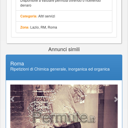
Disponibile a valutare permuta offrendo o ricevendo
denaro
Altri servizi
Categoria:
Lazio, RM, Roma
Zona:
Annunci simili
Roma
Ripetizioni di Chimica generale, inorganica ed organica