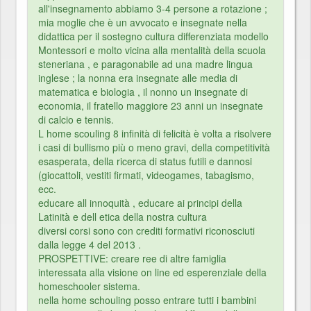
all'insegnamento abbiamo 3-4 persone a rotazione ;
mia moglie che è un avvocato e insegnate nella
didattica per il sostegno cultura differenziata modello
Montessori e molto vicina alla mentalità della scuola
steneriana , e paragonabile ad una madre lingua
inglese ; la nonna era insegnate alle media di
matematica e biologia , il nonno un insegnate di
economia, il fratello maggiore 23 anni un insegnate
di calcio e tennis.
L home scouling 8 infinità di felicità è volta a risolvere
i casi di bullismo più o meno gravi, della competitività
esasperata, della ricerca di status futili e dannosi
(giocattoli, vestiti firmati, videogames, tabagismo,
ecc.
educare all innoquità , educare ai principi della
Latinità e dell etica della nostra cultura
diversi corsi sono con crediti formativi riconosciuti
dalla legge 4 del 2013 .
PROSPETTIVE: creare ree di altre famiglia
interessata alla visione on line ed esperenziale della
homeschooler sistema.
nella home schouling posso entrare tutti i bambini