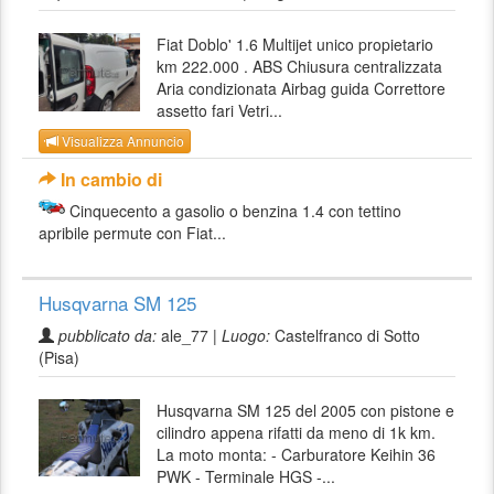
Fiat Doblo' 1.6 Multijet unico propietario
km 222.000 . ABS Chiusura centralizzata
Aria condizionata Airbag guida Correttore
assetto fari Vetri...
Visualizza Annuncio
In cambio di
Cinquecento a gasolio o benzina 1.4 con tettino
apribile permute con Fiat...
Husqvarna SM 125
pubblicato da:
ale_77 |
Luogo:
Castelfranco di Sotto
(Pisa)
Husqvarna SM 125 del 2005 con pistone e
cilindro appena rifatti da meno di 1k km.
La moto monta: - Carburatore Keihin 36
PWK - Terminale HGS -...