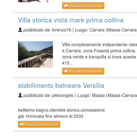
Visualizza Annuncio
Villa storica vista mare prima collina
pubblicato da:
lorenzo76 |
Luogo:
Carrara (Massa-Carrara
Villa completamente indipendente vis
a Carrara, zona Fossola prima collina.
zona verde e tranquilla si trova questa v
415...
Visualizza Annuncio
stabilimento balneare Versilia
pubblicato da:
pietrangelo |
Luogo:
Massa (Massa-Carrara
bellisimo bagno,clientela storico,concessione
gia' rinnovata fino almeno al 2033
Visualizza Annuncio