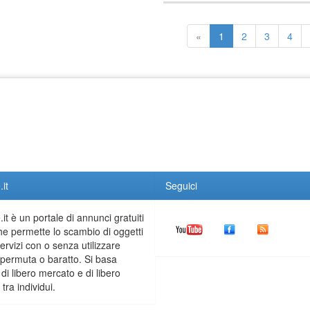
«
1
2
3
4
it
Seguici
it è un portale di annunci gratuiti
he permette lo scambio di oggetti
servizi con o senza utilizzare
permuta o baratto. Si basa
 di libero mercato e di libero
tra individui.