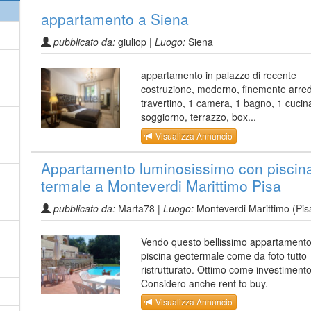
appartamento a Siena
pubblicato da:
giuliop |
Luogo:
Siena
appartamento in palazzo di recente
costruzione, moderno, finemente arred
travertino, 1 camera, 1 bagno, 1 cucin
soggiorno, terrazzo, box...
Visualizza Annuncio
Appartamento luminosissimo con piscin
termale a Monteverdi Marittimo Pisa
pubblicato da:
Marta78 |
Luogo:
Monteverdi Marittimo (Pis
Vendo questo bellissimo appartament
piscina geotermale come da foto tutto
ristrutturato. Ottimo come investimento
Considero anche rent to buy.
Visualizza Annuncio