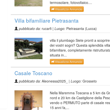
termosolare, fotovoltaico....
Visualizza Annuncio
Villa bifamiliare Pietrasanta
pubblicato da:
rucarfi |
Luogo:
Pietrasanta (Lucca)
villa il plumbago Siete pronti a scoprire 
dei vostri sogni? Questa splendida vill
bifamiliare, completamente ristrutturat
situata in...
Visualizza Annuncio
Casale Toscano
pubblicato da:
Aleonessa2025_ |
Luogo:
Grosseto
Nella Maremma Toscana a 5 km da Gr
nord e 20 km da Castiglione della Pes
vendo o PERMUTO parte di casale res
15 anni fa,...