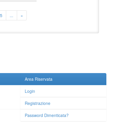
5
...
»
Area Riservata
Login
Registrazione
Password Dimenticata?