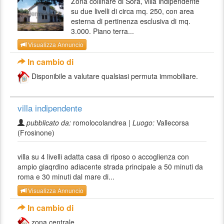
Zona collinare di Sora, villa indipendente
su due livelli di circa mq. 250, con area
esterna di pertinenza esclusiva di mq.
3.000. Piano terra...
Visualizza Annuncio
In cambio di
Disponibile a valutare qualsiasi permuta immobiliare.
villa indipendente
pubblicato da:
romolocolandrea |
Luogo:
Vallecorsa
(Frosinone)
villa su 4 livelli adatta casa di riposo o accoglienza con
ampio giaqrdino adiacente strada principale a 50 minuti da
roma e 30 minuti dal mare di...
Visualizza Annuncio
In cambio di
zona centrale