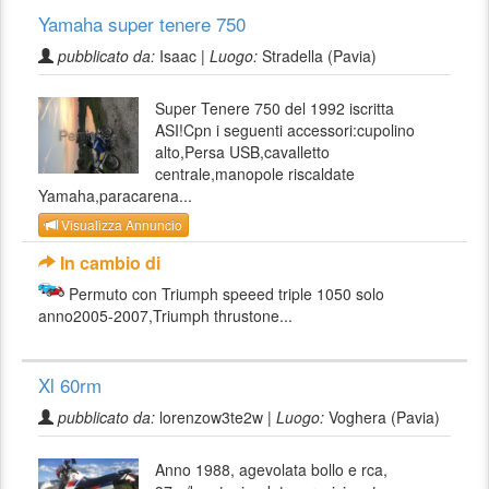
Yamaha super tenere 750
pubblicato da:
Isaac |
Luogo:
Stradella (Pavia)
Super Tenere 750 del 1992 iscritta
ASI!Cpn i seguenti accessori:cupolino
alto,Persa USB,cavalletto
centrale,manopole riscaldate
Yamaha,paracarena...
Visualizza Annuncio
In cambio di
Permuto con Triumph speeed triple 1050 solo
anno2005-2007,Triumph thrustone...
Xl 60rm
pubblicato da:
lorenzow3te2w |
Luogo:
Voghera (Pavia)
Anno 1988, agevolata bollo e rca,