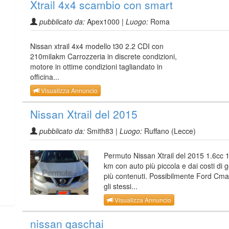
Xtrail 4x4 scambio con smart
pubblicato da:
Apex1000 |
Luogo:
Roma
Nissan xtrail 4x4 modello t30 2.2 CDI con
210milakm Carrozzeria in discrete condizioni,
motore in ottime condizioni tagliandato in
officina...
Visualizza Annuncio
Nissan Xtrail del 2015
pubblicato da:
Smith83 |
Luogo:
Ruffano (Lecce)
Permuto Nissan Xtrail del 2015 1.6cc 
km con auto più piccola e dai costi di 
più contenuti. Possibilmente Ford Cm
gli stessi...
Visualizza Annuncio
nissan qaschai