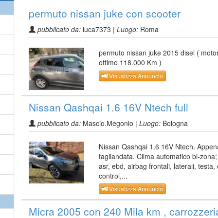
permuto nissan juke con scooter
pubblicato da:
luca7373 |
Luogo:
Roma
permuto nissan juke 2015 disel ( moto
ottimo 118.000 Km )
Visualizza Annuncio
Nissan Qashqai 1.6 16V Ntech full
pubblicato da:
Mascio.Megonio |
Luogo:
Bologna
Nissan Qashqai 1.6 16V Ntech. Appen
tagliandata. Clima automatico bi-zona;
asr, ebd, airbag frontali, laterali, testa,
control,...
Visualizza Annuncio
Micra 2005 con 240 Mila km , carrozzeri