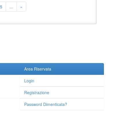
5
...
»
Area Riservata
Login
Registrazione
Password Dimenticata?