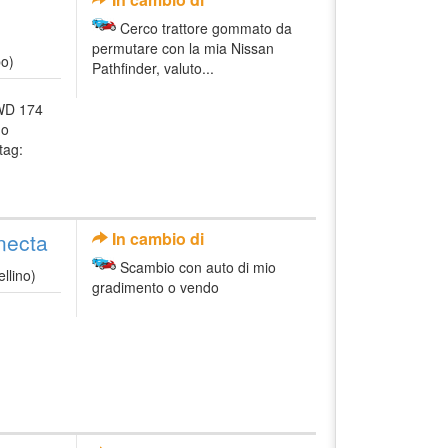
Cerco trattore gommato da
permutare con la mia Nissan
bo)
Pathfinder, valuto...
4WD 174
no
tag:
necta
In cambio di
Scambio con auto di mio
llino)
gradimento o vendo