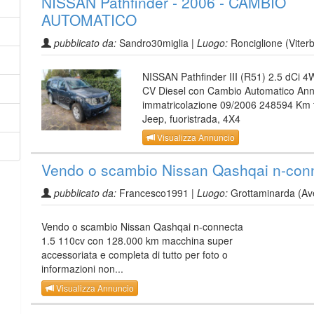
NISSAN Pathfinder - 2006 - CAMBIO
AUTOMATICO
pubblicato da:
Sandro30miglia |
Luogo:
Ronciglione (Viter
NISSAN Pathfinder III (R51) 2.5 dCi 
CV Diesel con Cambio Automatico An
immatricolazione 09/2006 248594 Km 
Jeep, fuoristrada, 4X4
Visualizza Annuncio
Vendo o scambio Nissan Qashqai n-con
pubblicato da:
Francesco1991 |
Luogo:
Grottaminarda (Ave
Vendo o scambio Nissan Qashqai n-connecta
1.5 110cv con 128.000 km macchina super
accessoriata e completa di tutto per foto o
informazioni non...
Visualizza Annuncio