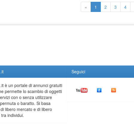
«
1
2
3
4
it
Seguici
it è un portale di annunci gratuiti
he permette lo scambio di oggetti
servizi con o senza utilizzare
permuta o baratto. Si basa
 di libero mercato e di libero
tra individui.