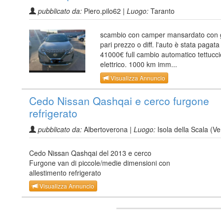
pubblicato da:
Piero.pilo62 |
Luogo:
Taranto
scambio con camper mansardato con 
pari prezzo o diff. l'auto è stata pagata
41000€ full cambio automatico tettucci
elettrico. 1000 km imm...
Visualizza Annuncio
Cedo Nissan Qashqai e cerco furgone
refrigerato
pubblicato da:
Albertoverona |
Luogo:
Isola della Scala (V
Cedo Nissan Qashqai del 2013 e cerco
Furgone van di piccole/medie dimensioni con
allestimento refrigerato
Visualizza Annuncio