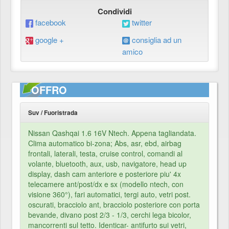
Condividi
facebook
twitter
google +
consiglia ad un
amico
OFFRO
Suv / Fuoristrada
Nissan Qashqai 1.6 16V Ntech. Appena tagliandata.
Clima automatico bi-zona; Abs, asr, ebd, airbag
frontali, laterali, testa, cruise control, comandi al
volante, bluetooth, aux, usb, navigatore, head up
display, dash cam anteriore e posteriore piu' 4x
telecamere ant/post/dx e sx (modello ntech, con
visione 360°), fari automatici, tergi auto, vetri post.
oscurati, bracciolo ant, bracciolo posteriore con porta
bevande, divano post 2/3 - 1/3, cerchi lega bicolor,
mancorrenti sul tetto. Identicar- antifurto sui vetri,