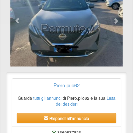
Piero.pilo62
Guarda
tutti gli annunci
di Piero.pilo62 e la sua
Lista
dei desideri
Rispondi all'annuncio
3669877826