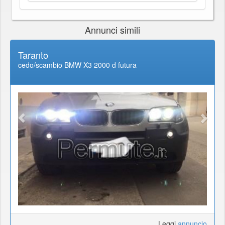
Annunci simili
Taranto
cedo/scambio BMW X3 2000 d futura
Leggi
annuncio