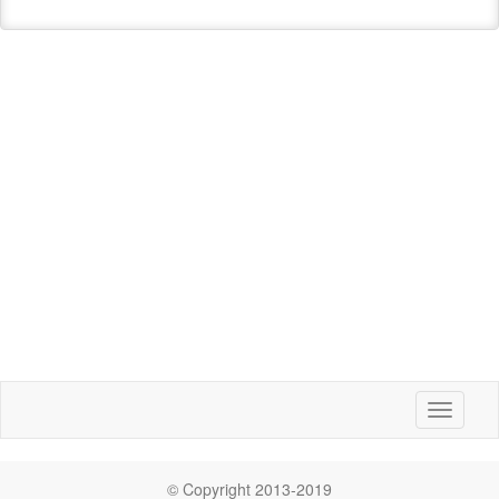
Toggle
navigati
© Copyright 2013-2019