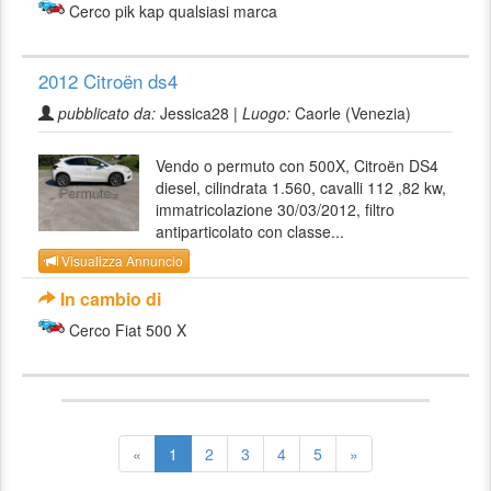
Cerco pik kap qualsiasi marca
2012 Citroën ds4
pubblicato da:
Jessica28 |
Luogo:
Caorle (Venezia)
Vendo o permuto con 500X, Citroën DS4
diesel, cilindrata 1.560, cavalli 112 ,82 kw,
immatricolazione 30/03/2012, filtro
antiparticolato con classe...
Visualizza Annuncio
In cambio di
Cerco Fiat 500 X
«
1
2
3
4
5
»