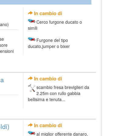
In cambio di
Cerco furgone ducato o
tano)
simili
rse
Furgone del tipo
sore
ducato,jumper o bixer
ensioni
ia
In cambio di
scambio fresa breviglieri da
2.25m con rullo gabbia
bellisima e tenuta...
ldi)
In cambio di
al miglior offerente danaro,