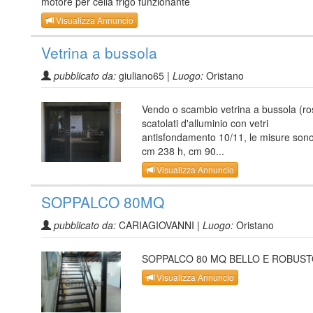
motore per cella frigo funzionante
Visualizza Annuncio
Vetrina a bussola
pubblicato da:
giuliano65 |
Luogo:
Oristano
Vendo o scambio vetrina a bussola (ro
scatolati d'alluminio con vetri
antisfondamento 10/11, le misure sono
cm 238 h, cm 90...
Visualizza Annuncio
SOPPALCO 80MQ
pubblicato da:
CARIAGIOVANNI |
Luogo:
Oristano
SOPPALCO 80 MQ BELLO E ROBUS
Visualizza Annuncio