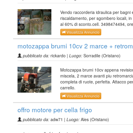
Vendo raccorderia idraulica per bagni 
riscaldamento, per sgombero locali, in
al 60% di sconto.cell. 3498474494, ore
Visualizza Annuncio
motozappa brumi 10cv 2 marce + retrom
pubblicato da:
rickardo |
Luogo:
Sorradile (Oristano)
Motozappa brumi 10cv appena revisio
miscela, 2 marce avanti piu retromarci
completa di ruote, perfetta. Attacco pe
carrello.
Visualizza Annuncio
offro motore per cella frigo
pubblicato da:
adw71 |
Luogo:
Ales (Oristano)