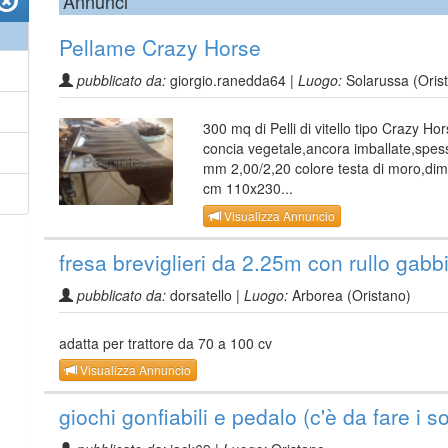
Annunci
Pellame Crazy Horse
pubblicato da:
giorgio.ranedda64 |
Luogo:
Solarussa (Oris
300 mq di Pelli di vitello tipo Crazy Ho
concia vegetale,ancora imballate,spes
mm 2,00/2,20 colore testa di moro,dim
cm 110x230...
Visualizza Annuncio
fresa breviglieri da 2.25m con rullo gabb
pubblicato da:
dorsatello |
Luogo:
Arborea (Oristano)
adatta per trattore da 70 a 100 cv
Visualizza Annuncio
giochi gonfiabili e pedalo (c'è da fare i so