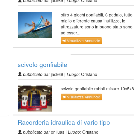
pubblicato da:
jack69 |
Luogo:
Oristano
offro 4 giochi gonfiabili, 6 pedalo, tutto 
miglio offerente causa inutilizzo, le
attrezzature sono in buono stato sono
ad esser...
Visualizza Annuncio
scivolo gonfiabile
pubblicato da:
jack69 |
Luogo:
Oristano
scivolo gonfiabile rabbit misure 10x5x8
Visualizza Annuncio
Racorderia idraulica di vario tipo
pubblicato da:
oniluas |
Luogo:
Oristano