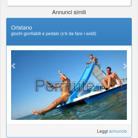
Annunci simili
Oristano
giochi gonfiabili e pedalo (c'è da fare i soldi)
Leggi
annuncio