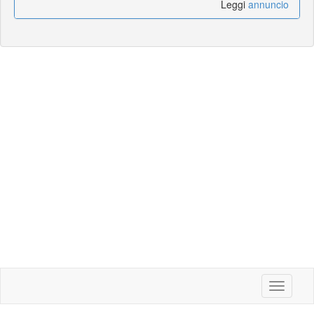
Leggi
annuncio
Toggle
navigati