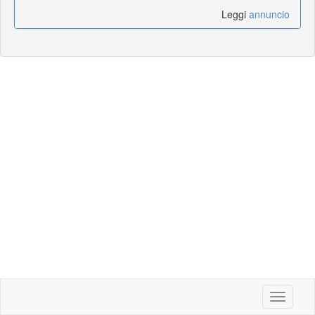
Leggi
annuncio
Toggle
navigati