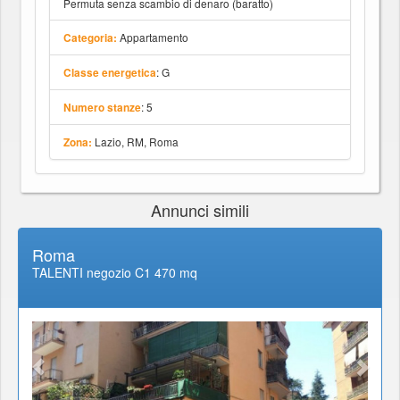
Permuta senza scambio di denaro (baratto)
Appartamento
Categoria:
: G
Classe energetica
: 5
Numero stanze
Lazio, RM, Roma
Zona:
Annunci simili
Roma
TALENTI negozio C1 470 mq