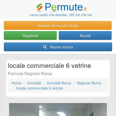
cerca quello che desideri, offri ciò che hai
Inserisci Annuncio Gratis
Registrati
Accedi
Nuova ricerca
locale commerciale 6 vetrine
Permuta Negozio Roma
Home
Immobili
Immobili Roma
Negozio Roma
locale commerciale 6 vetrine