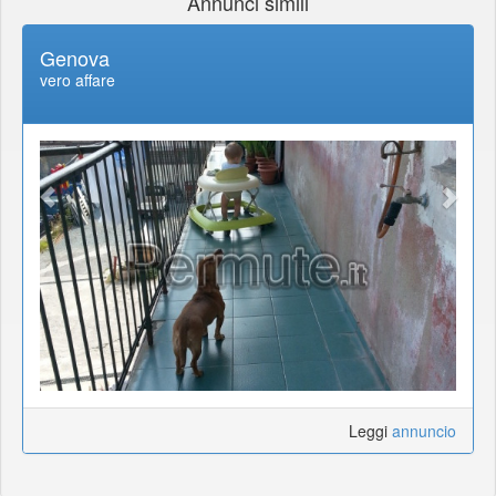
Annunci simili
Genova
vero affare
Leggi
annuncio