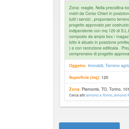
Zona: reaglie. Nella precollina t
metri da Corso Chieri in posizi
tutti i servizi , proponiamo terre
progetto approvato per costruzione
indipendente con mq 120 di S.L.P
composto da ampio box / magazzin
lotto è situato in posizione privil
) e con recinzione edificata . Pr
comprensivo di progetto approvat
Oggetto:
Immobili
,
Terreno agric
Superficie (mq)
: 120
Zona:
Piemonte, TO, Torino, 10
Cerca altri
annunci a Torino
,
annunci 