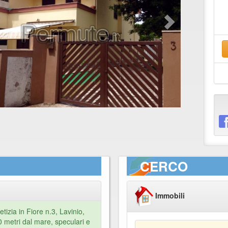
CERCO
Immobili
Letizia in Fiore n.3, Lavinio,
0 metri dal mare, speculari e