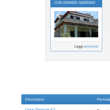
CON GRANDE GIARDINO
FRONTE E RETRO
Leggi
annuncio
Informazioni
Permute.
Cos'è "Permute.it"?