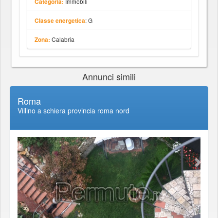
Immobili
Categoria:
: G
Classe energetica
Calabria
Zona:
Annunci simili
Roma
Villino a schiera provincia roma nord