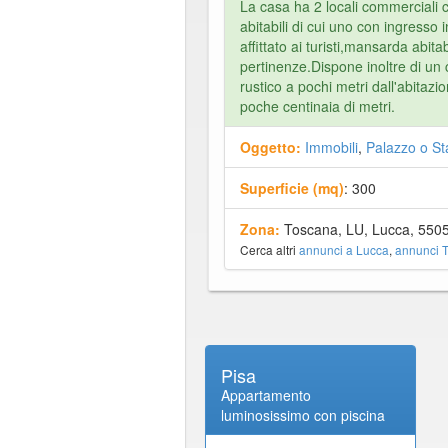
La casa ha 2 locali commerciali 
abitabili di cui uno con ingresso
affittato ai turisti,mansarda abit
pertinenze.Dispone inoltre di un 
rustico a pochi metri dall'abitazio
poche centinaia di metri.
Oggetto:
Immobili
,
Palazzo o St
Superficie (mq)
: 300
Zona:
Toscana, LU, Lucca, 550
Cerca altri
annunci a Lucca
,
annunci 
Pisa
Appartamento
luminosissimo con piscina
geo termale a Monteverdi