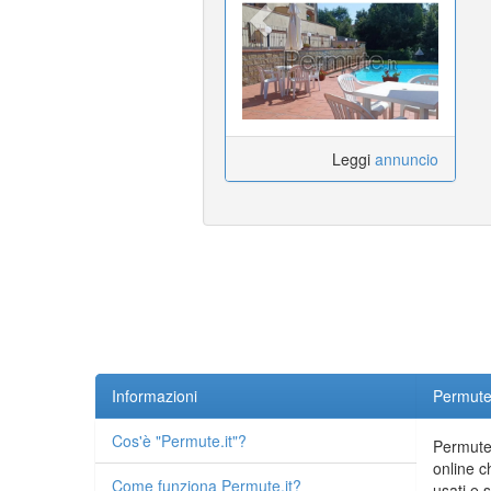
Marittimo Pisa
Leggi
annuncio
Informazioni
Permute.
Cos'è "Permute.it"?
Permute.
online c
Come funziona Permute.it?
usati e 