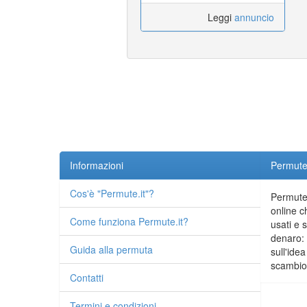
Leggi
annuncio
Informazioni
Permute.
Cos'è "Permute.it"?
Permute.
online c
Come funziona Permute.it?
usati e 
denaro: 
Guida alla permuta
sull'idea
scambio 
Contatti
Termini e condizioni