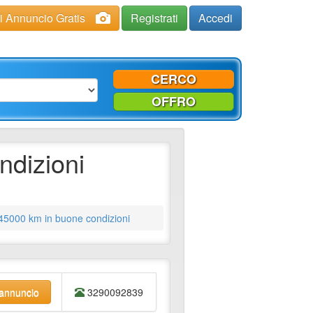
ci Annuncio Gratis
Registrati
Accedi
CERCO
OFFRO
ndizioni
45000 km in buone condizioni
'annuncio
3290092839