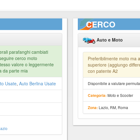
CERCO
Auto e Moto
ali parafanghi cambiati
eguire cerco moto
Preferibilmente moto ma a
stesso valore o leggermente
superiore (aggiungo differ
a da parte mia
con patente A2
to Usate
,
Auto Berlina Usate
Disponibile a valutare permut
Moto e Scooter
Categoria:
Lazio, RM, Roma
Zona:
azio