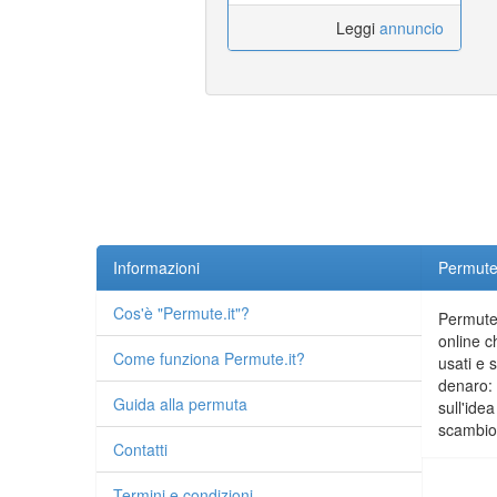
Leggi
annuncio
Informazioni
Permute.
Cos'è "Permute.it"?
Permute.
online c
Come funziona Permute.it?
usati e 
denaro: 
Guida alla permuta
sull'idea
scambio 
Contatti
Termini e condizioni