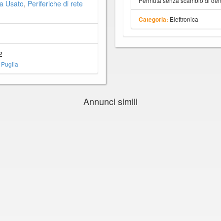
Permuta senza scambio di dena
a Usato
,
Periferiche di rete
Elettronica
Categoria:
2
 Puglia
Annunci simili