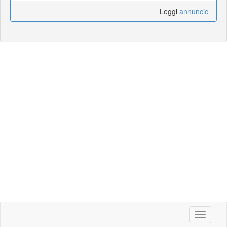
Leggi
annuncio
Toggle
navigati