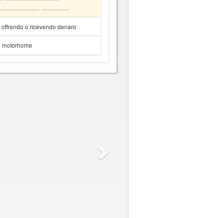
 .................... ..............
a offrendo o ricevendo denaro
e motorhome