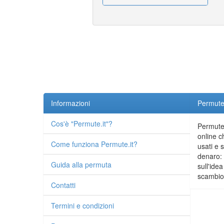
Informazioni
Permute.
Cos'è "Permute.it"?
Permute.
online c
Come funziona Permute.it?
usati e 
denaro: 
Guida alla permuta
sull'idea
scambio 
Contatti
Termini e condizioni