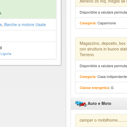
Almeno 35 mq, meglio se i
Disponibile a valutare permut
a
Capannone
Categoria:
e
,
Barche a motore Usate
Magazzino, deposito, box
39
con struttura in buono stat
Liguria
Terreno
Disponibile a valutare permut
Casa indipendent
Categoria:
: G
Classe energetica
Auto e Moto
camper o mobilhome................
............ ............ ...............