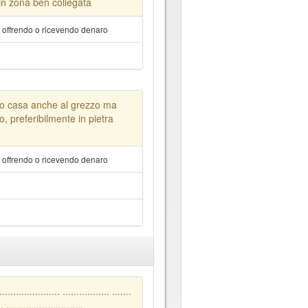
n zona ben collegata
a offrendo o ricevendo denaro
 o casa anche al grezzo ma
o, preferibilmente in pietra
a offrendo o ricevendo denaro
e
.............. ................. .......
.. ............................