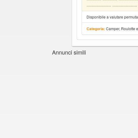
.................... ....................
Disponibile a valutare permut
Camper, Roulotte 
Categoria:
Annunci simili