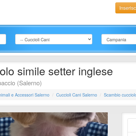
Inseris
lo simile setter inglese
accio (Salerno)
imali e Accessori Salerno
Cuccioli Cani Salerno
Scambio cucciolo