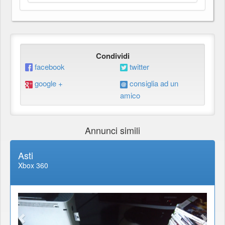
Condividi
facebook
twitter
google +
consiglia ad un
amico
Annunci simili
Asti
Xbox 360