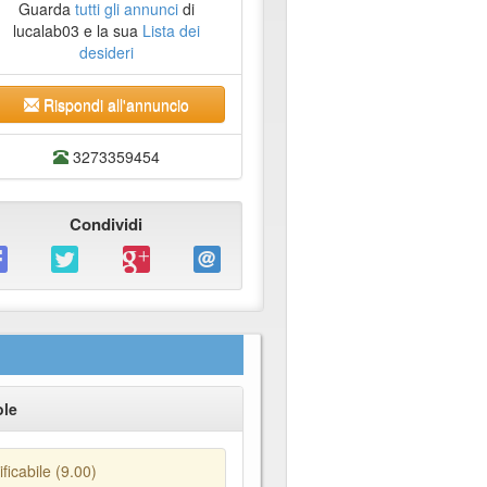
Guarda
tutti gli annunci
di
lucalab03 e la sua
Lista dei
desideri
Rispondi all'annuncio
3273359454
Condividi
ole
icabile (9.00)