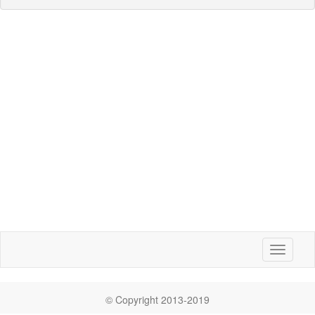
Toggle
navigati
© Copyright 2013-2019