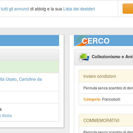
a
tutti gli annunci
di aldolg e la sua
Lista dei desideri
CERCO
Collezionismo e Ant
inviare condizioni
ità Usato
,
Cartoline da
Permuta senza scambio di dena
Francobolli
Categoria:
4
 Sicilia
COMMEMORATIVI
Permuta senza scambio di dena