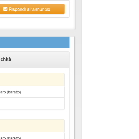
Rispondi all'annuncio
ichità
ro (baratto)
ro (baratto)